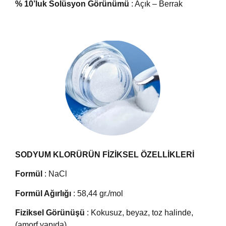
% 10’luk Solüsyon Görünümü
: Açık – Berrak
SODYUM KLORÜRÜN FİZİKSEL ÖZELLİKLERİ
Formül
: NaCl
Formül Ağırlığı
: 58,44 gr./mol
Fiziksel Görünüşü
: Kokusuz, beyaz, toz halinde,
(amorf yapıda)