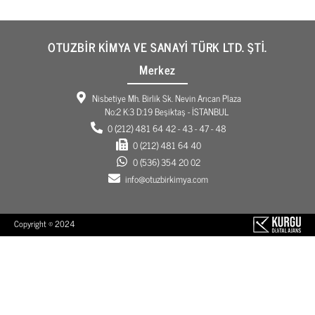
OTUZBİR KİMYA VE SANAYİ TÜRK LTD. ŞTİ.
Merkez
Nisbetiye Mh. Birlik Sk. Nevin Arıcan Plaza
No:2 K:3 D:19 Beşiktaş - İSTANBUL
0 (212) 481 64 42 - 43 - 47 - 48
0 (212) 481 64 40
0 (536) 354 20 02
info@otuzbirkimya.com
Copyright © 2024