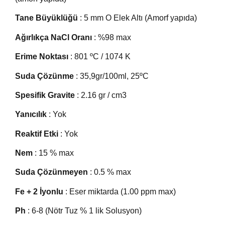
Tane Büyüklüğü
: 5 mm O Elek Altı (Amorf yapıda)
Ağırlıkça NaCl Oranı
: %98 max
Erime Noktası
: 801 ºC / 1074 K
Suda Çözünme
: 35,9gr/100ml, 25ºC
Spesifik Gravite
: 2.16 gr / cm3
Yanıcılık
: Yok
Reaktif Etki
: Yok
Nem
: 15 % max
Suda Çözünmeyen
: 0.5 % max
Fe + 2 İyonlu
: Eser miktarda (1.00 ppm max)
Ph
: 6-8 (Nötr Tuz % 1 lik Solusyon)